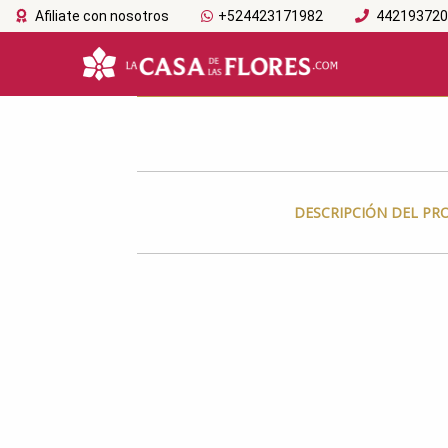
Afiliate con nosotros
+524423171982
44219372
DESCRIPCIÓN DEL P