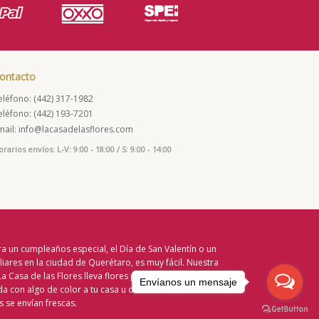
ontacto
eléfono: (442) 317-1982
eléfono: (442) 193-7201
mail: info@lacasadelasflores.com
rarios envíos: L-V: 9:00 - 18:00 / S: 9:00 - 14:00
a un cumpleaños especial, el Día de San Valentín o un
liares en la ciudad de Querétaro, es muy fácil. Nuestra
 La Casa de las Flores lleva flores por todo Querétaro,
Envíanos un mensaje
a con algo de color a tu casa u oficina favorita en
 se envían frescas.