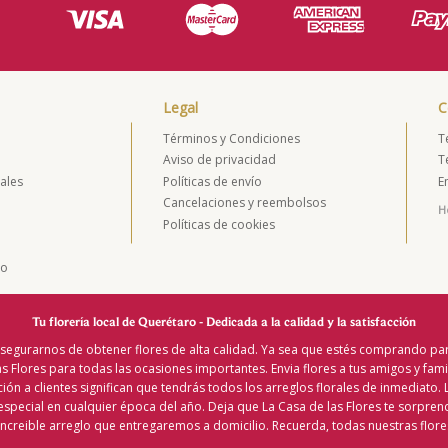
Legal
C
Términos y Condiciones
T
Aviso de privacidad
T
ales
Políticas de envío
E
s
Cancelaciones y reembolsos
Ho
Políticas de cookies
do
Tu florería local de Querétaro - Dedicada a la calidad y la satisfacción
segurarnos de obtener flores de alta calidad. Ya sea que estés comprando par
 Flores para todas las ocasiones importantes. Envia flores a tus amigos y fami
ción a clientes significan que tendrás todos los arreglos florales de inmediato.
especial en cualquier época del año. Deja que La Casa de las Flores te sorprend
ncreible arreglo que entregaremos a domicilio. Recuerda, todas nuestras flores